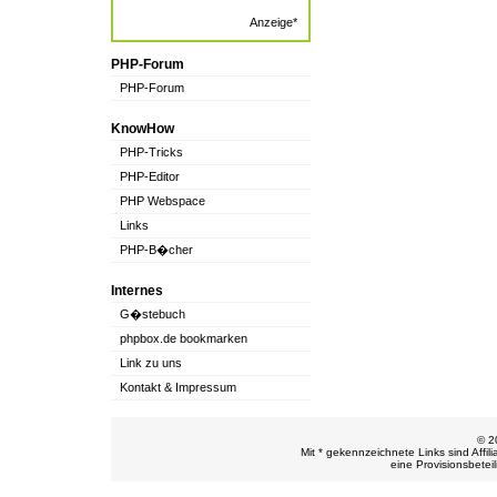
Anzeige*
PHP-Forum
PHP-Forum
KnowHow
PHP-Tricks
PHP-Editor
PHP Webspace
Links
PHP-B�cher
Internes
G�stebuch
phpbox.de bookmarken
Link zu uns
Kontakt & Impressum
© 2
Mit * gekennzeichnete Links sind Affil
eine Provisionsbetei