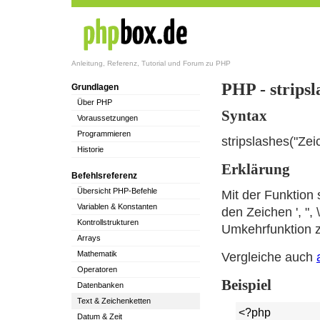
Anleitung, Referenz, Tutorial und Forum zu PHP
PHP - stripsl
Grundlagen
Über PHP
Syntax
Voraussetzungen
Programmieren
stripslashes("Zei
Historie
Erklärung
Befehlsreferenz
Übersicht PHP-Befehle
Mit der Funktion 
Variablen & Konstanten
den Zeichen ', ", 
Kontrollstrukturen
Umkehrfunktion 
Arrays
Mathematik
Vergleiche auch
Operatoren
Beispiel
Datenbanken
Text & Zeichenketten
<?php
Datum & Zeit