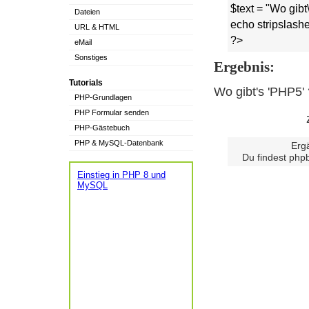
$text = "Wo gibt\
Dateien
echo stripslashe
URL & HTML
?>
eMail
Sonstiges
Ergebnis:
Tutorials
Wo gibt's 'PHP5' 
PHP-Grundlagen
PHP Formular senden
PHP-Gästebuch
PHP & MySQL-Datenbank
Erg
Du findest php
Einstieg in PHP 8 und
MySQL